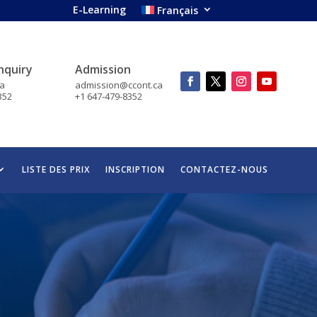
E-Learning
Français
nquiry
Admission
ca
admission@ccont.ca
352
+1 647-479-8352
LISTE DES PRIX
INSCRIPTION
CONTACTEZ-NOUS