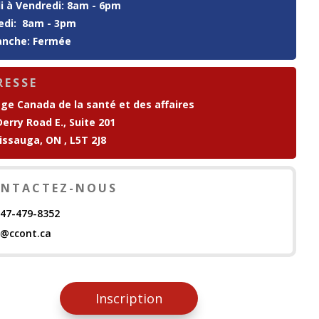
i à Vendredi: 8am - 6pm
di: 8am - 3pm
nche: Fermée
RESSE
ège Canada de la santé et des affaires
Derry Road E., Suite 201
issauga, ON , L5T 2J8
NTACTEZ-NOUS
647-479-8352
o@ccont.ca
Inscription