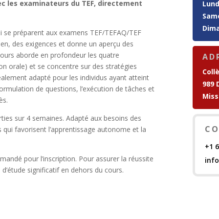
c les examinateurs du TEF, directement
Lund
Same
Dima
qui se préparent aux examens TEF/TEFAQ/TEF
men, des exigences et donne un aperçu des
cours aborde en profondeur les quatre
AD
n orale) et se concentre sur des stratégies
Coll
alement adapté pour les individus ayant atteint
989 
formulation de questions, l’exécution de tâches et
Miss
ès.
ies sur 4 semaines. Adapté aux besoins des
CO
qui favorisent l’apprentissage autonome et la
+1 
andé pour l’inscription. Pour assurer la réussite
inf
’étude significatif en dehors du cours.